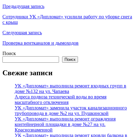
Навигация
Предыдущая запись
по
Сотрудники УК «Дипломат» усилили работу по уборке снега
с крыш
записям
Следующая запись
Проверка вентканалов и дымоходов
Поиск
Поиск
Свежие записи
УК «Дипломат» выполнила ремонт входных групп в
доме №132 на ул. Чапаева
Адреса подвоза технической воды во время
масштабного отключения
УК «Дипломат» заменила участок канализационного
трубопровода в доме №2 на ул. Пушкинской
УК «Дипломат» выполнила ремонт ограждения
контейнерной площадки в доме №27 на ул.
Краснознаменной
УК «Дипломат» выполнила ремонт кровли балкона в