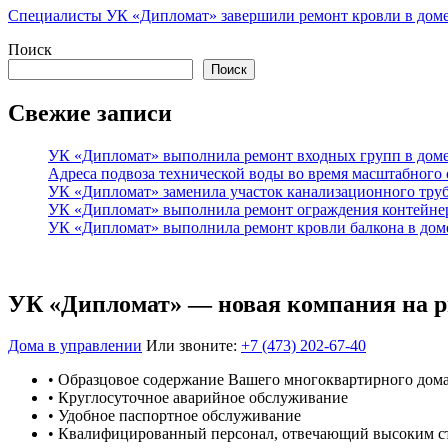
Специалисты УК «Дипломат» завершили ремонт кровли в доме
Поиск
Поиск
Свежие записи
УК «Дипломат» выполнила ремонт входных групп в доме
Адреса подвоза технической воды во время масштабного
УК «Дипломат» заменила участок канализационного тру
УК «Дипломат» выполнила ремонт ограждения контейнер
УК «Дипломат» выполнила ремонт кровли балкона в доме
УК «Дипломат» — новая компания на 
Дома в управлении
Или звоните:
+7 (473) 202-67-40
• Образцовое содержание Вашего многоквартирного дом
• Круглосуточное аварийное обслуживание
• Удобное паспортное обслуживание
• Квалифицированный персонал, отвечающий высоким с