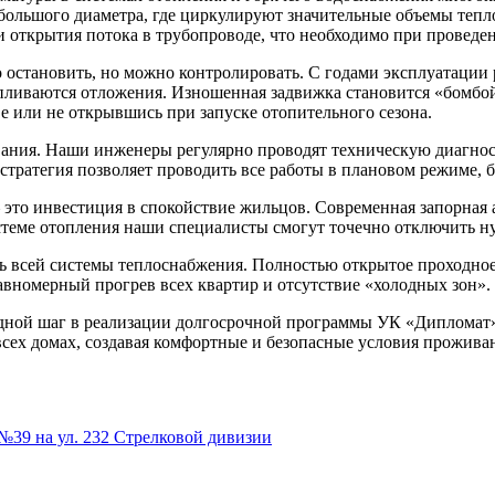
большого диаметра, где циркулируют значительные объемы теп
 открытия потока в трубопроводе, что необходимо при проведе
остановить, но можно контролировать. С годами эксплуатации 
апливаются отложения. Изношенная задвижка становится «бомбо
е или не открывшись при запуске отопительного сезона.
ния. Наши инженеры регулярно проводят техническую диагност
стратегия позволяет проводить все работы в плановом режиме, б
 это инвестиция в спокойствие жильцов. Современная запорная
теме отопления наши специалисты смогут точечно отключить нуж
 всей системы теплоснабжения. Полностью открытое проходное 
авномерный прогрев всех квартир и отсутствие «холодных зон».
редной шаг в реализации долгосрочной программы УК «Диплома
всех домах, создавая комфортные и безопасные условия прожива
№39 на ул. 232 Стрелковой дивизии