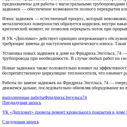
предназначены для работы с магистральными трубопроводами 
задвижек — обеспечение возможности полного перекрытия или
Износ задвижек — естественный процесс, который невозможно 
металлических поверхностях образуется коррозия, внутри нак
критический момент, не позволив перекрыть поток при прорыв
В УК «Дипломат» действует принцип опережающего обслужива
требующие замены до наступления критического износа. Такая 
Установка новых задвижек в доме на Фридриха Энгельса, 74 —
трубопровода при необходимости. В случае любых работ на сис
Новые задвижки также положительно влияют на эффективность
беспрепятственную циркуляцию теплоносителя, что означает р
Работы по замене задвижек на Фридриха Энгельса, 74 — оче
движемся дальше, последовательно обновляя оборудование во 
выполненные работы
ФридрихаЭнгельса74
Навигация
Предыдущая запись
по
УК «Дипломат» провела ремонт кровельного покрытия в доме 
записям
Следующая запись