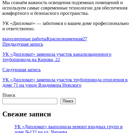
Мы сознаём важность освещения подземных помещений и
используем самые современные технологии для обеспечения
комфортного и безопасного пространства.
УК «Дипломат» — заботимся о вашем доме профессионально
и ответственно.
выполненные работы
Краснознаменная27
Навигация
Предыдущая запись
по
УК «Дипломат» заменила участок канализационного
трубопровода на Кирова, 22
записям
Следующая запись
УК «Дипломат» заменила участок трубопровода отопления в
доме 71 на улице Владимира Невского
Поиск
Поиск
Свежие записи
УК «Дипломат» выполнила ремонт входных групп в
доме №132 на ул. Чапаева