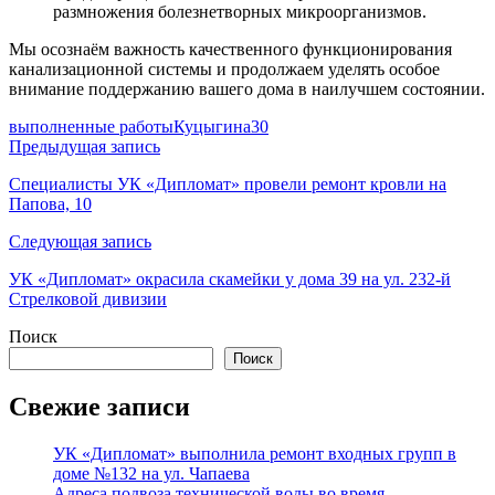
размножения болезнетворных микроорганизмов.
Мы осознаём важность качественного функционирования
канализационной системы и продолжаем уделять особое
внимание поддержанию вашего дома в наилучшем состоянии.
выполненные работы
Куцыгина30
Навигация
Предыдущая запись
по
Специалисты УК «Дипломат» провели ремонт кровли на
Папова, 10
записям
Следующая запись
УК «Дипломат» окрасила скамейки у дома 39 на ул. 232-й
Стрелковой дивизии
Поиск
Поиск
Свежие записи
УК «Дипломат» выполнила ремонт входных групп в
доме №132 на ул. Чапаева
Адреса подвоза технической воды во время