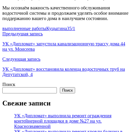
Мы осознаём важность качественного обслуживания
водосточной системы и продолжаем уделять особое внимание
поддержанию вашего дома в наилучшем состоянии.
выполненные работы
Куцыгина35/1
Навигация
Предыдущая запись
по
УК «Дипломат» запустила канализационную трассу дома 44
на ул. Моисеева
записям
Следующая запись
УК «Дипломат» восстановила коленца водосточных труб на
Депутатской, 4
Поиск
Поиск
Свежие записи
УК «Дипломат» выполнила ремонт ограждения
контейнерной площадки в доме №27 на ул.
Краснознаменной
УК «Дипломат» выполнила ремонт кровли балкона в