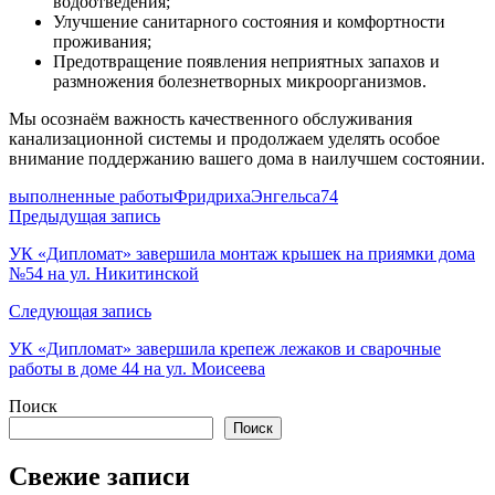
водоотведения;
Улучшение санитарного состояния и комфортности
проживания;
Предотвращение появления неприятных запахов и
размножения болезнетворных микроорганизмов.
Мы осознаём важность качественного обслуживания
канализационной системы и продолжаем уделять особое
внимание поддержанию вашего дома в наилучшем состоянии.
выполненные работы
ФридрихаЭнгельса74
Навигация
Предыдущая запись
по
УК «Дипломат» завершила монтаж крышек на приямки дома
№54 на ул. Никитинской
записям
Следующая запись
УК «Дипломат» завершила крепеж лежаков и сварочные
работы в доме 44 на ул. Моисеева
Поиск
Поиск
Свежие записи