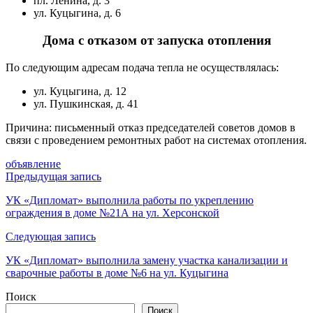
пл. Ленина, д. 3
ул. Куцыгина, д. 6
Дома с отказом от запуска отопления
По следующим адресам подача тепла не осуществлялась:
ул. Куцыгина, д. 12
ул. Пушкинская, д. 41
Причина: письменный отказ председателей советов домов в
связи с проведением ремонтных работ на системах отопления.
объявление
Навигация
Предыдущая запись
по
УК «Дипломат» выполнила работы по укреплению
ограждения в доме №21А на ул. Херсонской
записям
Следующая запись
УК «Дипломат» выполнила замену участка канализации и
сварочные работы в доме №6 на ул. Куцыгина
Поиск
Поиск