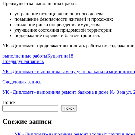
Преимущества выполненных работ:
устранение потенциально опасного дерева;
повышение безопасности жителей и прохожих;
снижение риска повреждения имущества;
улучшение состояния придомовой территории;
поддержание порядка и благоустройства.
УК «Дипломат» продолжает выполнять работы по содержанию и
выполненные работы
Куцыгина18
Навигация
Предыдущая запись
по
УК «Дипломат» выполнила замену участка канализационного 
записям
Следующая запись
УК «Дипломат» выполнила ремонт балкона в доме №40 на ул. 2
Поиск
Поиск
Свежие записи
УК «Дипломат» выполнила ремонт входных групп в доме