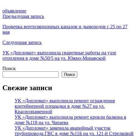
объявление
Навигация
Предыдущая запись
по
Проверка вентиляционных каналов и дымоходов с 25 по 27
мая
записям
Следующая запись
УК «Дипломат» выполнила сварочные работы на узле
отопления в доме №50/5 на ул. Южно-Моравской
Поиск
Поиск
Свежие записи
УК «Дипломат» выполнила ремонт ограждения
контейнерной площадки в доме №27 на ул.
Краснознаменной
УК «Дипломат» выполнила ремонт кровли балкона в
доме №118 на ул. Чапаева
УК «Дипломат» заменила аварийный участок
трубопровода ГВС в доме №11Б на ул. 121-й Стрелковой