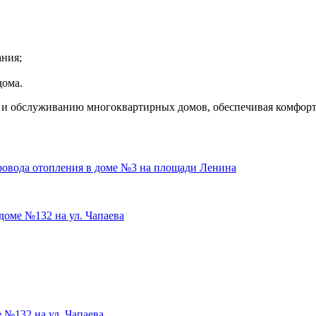
ания;
дома.
и обслуживанию многоквартирных домов, обеспечивая комфортн
ровода отопления в доме №3 на площади Ленина
оме №132 на ул. Чапаева
 №132 на ул. Чапаева