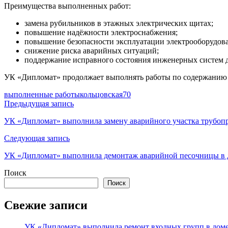
Преимущества выполненных работ:
замена рубильников в этажных электрических щитах;
повышение надёжности электроснабжения;
повышение безопасности эксплуатации электрооборудов
снижение риска аварийных ситуаций;
поддержание исправного состояния инженерных систем 
УК «Дипломат» продолжает выполнять работы по содержанию 
выполненные работы
кольцовская70
Навигация
Предыдущая запись
по
УК «Дипломат» выполнила замену аварийного участка трубоп
записям
Следующая запись
УК «Дипломат» выполнила демонтаж аварийной песочницы в д
Поиск
Поиск
Свежие записи
УК «Дипломат» выполнила ремонт входных групп в доме