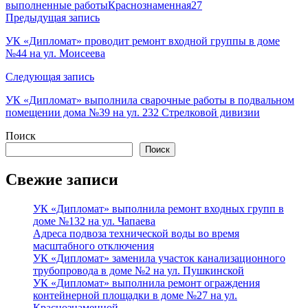
выполненные работы
Краснознаменная27
Навигация
Предыдущая запись
по
УК «Дипломат» проводит ремонт входной группы в доме
№44 на ул. Моисеева
записям
Следующая запись
УК «Дипломат» выполнила сварочные работы в подвальном
помещении дома №39 на ул. 232 Стрелковой дивизии
Поиск
Поиск
Свежие записи
УК «Дипломат» выполнила ремонт входных групп в
доме №132 на ул. Чапаева
Адреса подвоза технической воды во время
масштабного отключения
УК «Дипломат» заменила участок канализационного
трубопровода в доме №2 на ул. Пушкинской
УК «Дипломат» выполнила ремонт ограждения
контейнерной площадки в доме №27 на ул.
Краснознаменной