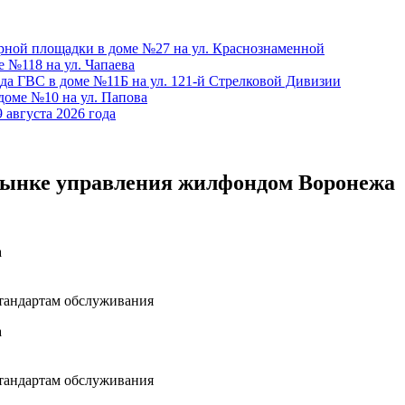
ной площадки в доме №27 на ул. Краснознаменной
 №118 на ул. Чапаева
да ГВС в доме №11Б на ул. 121-й Стрелковой Дивизии
оме №10 на ул. Папова
 августа 2026 года
рынке управления жилфондом Воронежа
а
тандартам обслуживания
а
тандартам обслуживания